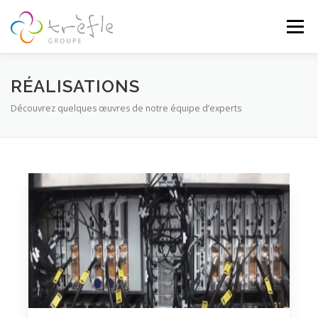
Menu
ACCUEIL
A PROPOS
SPÉCIALITÉS
RÉALISATIONS
Découvrez quelques œuvres de notre équipe d’experts
RÉALISATIONS
BLOG
CONTACT
CARRIÈRE
Project Management