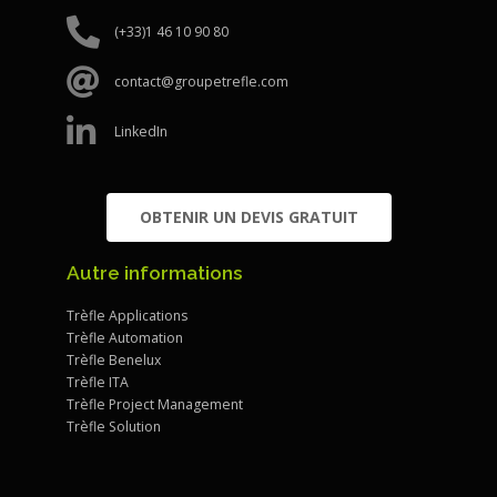
(+33)1 46 10 90 80
contact@groupetrefle.com
LinkedIn
OBTENIR UN DEVIS GRATUIT
Autre informations
Trèfle Applications
Trèfle Automation
Trèfle Benelux
Trèfle ITA
Trèfle Project Management
Trèfle Solution