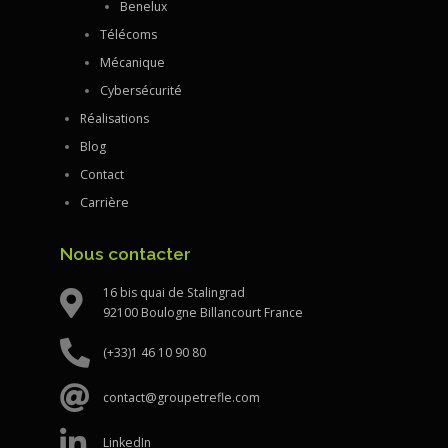
Benelux
Télécoms
Mécanique
Cybersécurité
Réalisations
Blog
Contact
Carrière
Nous contacter
16 bis quai de Stalingrad
92100 Boulogne Billancourt France
(+33)1 46 10 90 80
contact@groupetrefle.com
LinkedIn