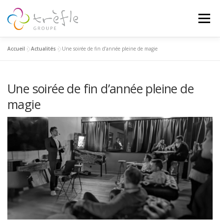
Menu
Accueil
»
Actualités
»
Une soirée de fin d’année pleine de magie
ACCUEIL
A PROPOS
SPÉCIALITÉS
Une soirée de fin d’année pleine de
RÉALISATIONS
BLOG
CONTACT
CARRIÈRE
magie
Project Management