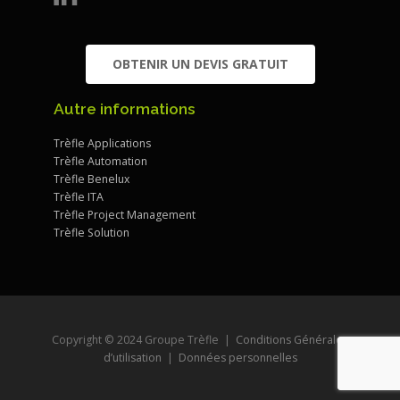
OBTENIR UN DEVIS GRATUIT
Autre informations
Trèfle Applications
Trèfle Automation
Trèfle Benelux
Trèfle ITA
Trèfle Project Management
Trèfle Solution
Copyright © 2024 Groupe Trèfle |
Conditions Générales
d’utilisation
|
Données personnelles